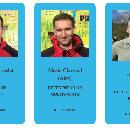
usselet
Alexis Clavreul
A
(Alex)
EUR
RÉFÉRENT CLUB
RÉFÉRE
IF
MULTISPORTS
mes
Diplômes