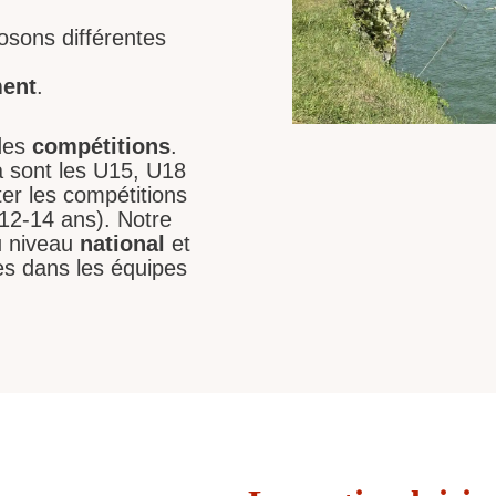
osons différentes
ment
.
 des
compétitions
.
la sont les U15, U18
er les compétitions
(12-14 ans). Notre
u niveau
national
et
ves dans les équipes