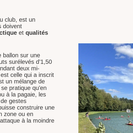
u club, est un
 doivent
ctique
et
qualités
e ballon sur une
uts surélevés d’1,50
endant deux mi-
t celle qui a inscrit
est un mélange de
 se pratique qu’en
 à la pagaie, les
t de gestes
puisse construire une
en zone ou en
-attaque à la moindre