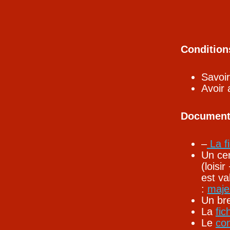
Condition
Savoi
Avoir
Documents
–
La f
Un cer
(loisi
est va
:
maje
Un bre
La
fic
Le
co