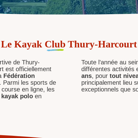
Le Kayak
Club
Thury-Harcourt
rtive de Thury-
Toute l’année au sei
 est officiellement
différentes activités
la
Fédération
ans
, pour
tout nive
 Parmi les sports de
principalement lieu s
 course en ligne, les
exceptionnels que so
e
kayak polo
en