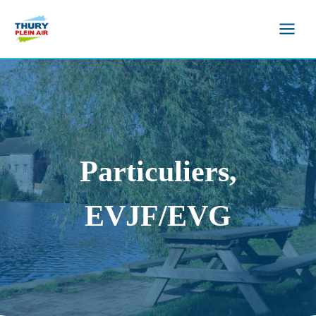
Aller
au
contenu
Particuliers,
EVJF/EVG